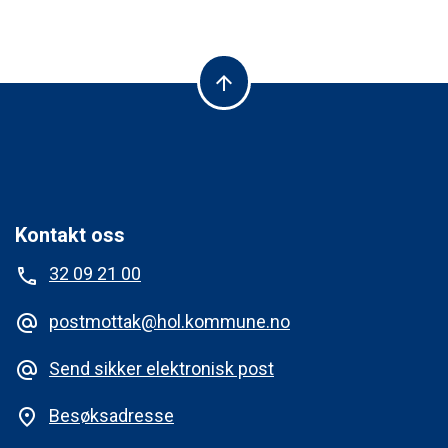
arrow_upward
Kontakt oss
32 09 21 00
phone
postmottak@hol.kommune.no
alternate_email
Send sikker elektronisk post
alternate_email
Besøksadresse
place