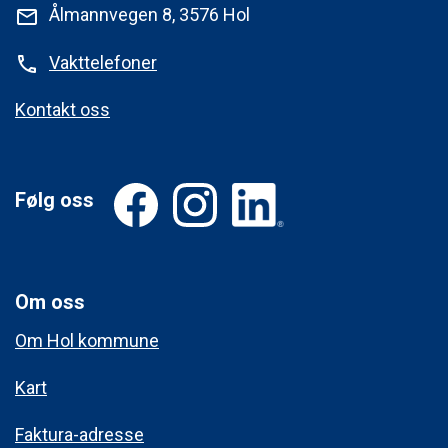
Ålmannvegen 8, 3576 Hol
mail
Vakttelefoner
phone
Kontakt oss
Følg oss
Om oss
Om Hol kommune
Kart
Faktura-adresse