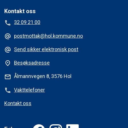
Kontakt oss
32 09 21 00
phone
postmottak@hol.kommune.no
alternate_email
Send sikker elektronisk post
alternate_email
Besøksadresse
place
Ålmannvegen 8, 3576 Hol
mail
Vakttelefoner
phone
Kontakt oss