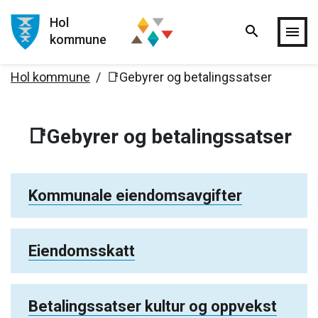
Hol
search
Hopp til hovedinnholdet
menu
kommune
Hol kommune
📑Gebyrer og betalingssatser
📑Gebyrer og betalingssatser
Kommunale eiendomsavgifter
Eiendomsskatt
Betalingssatser kultur og oppvekst