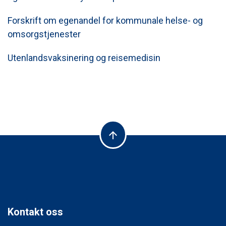
Forskrift om egenandel for kommunale helse- og
omsorgstjenester
Utenlandsvaksinering og reisemedisin
arrow_upward
Kontakt oss