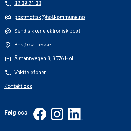
32 09 21 00
phone
postmottak@hol.kommune.no
alternate_email
Send sikker elektronisk post
alternate_email
Besøksadresse
place
Ålmannvegen 8, 3576 Hol
mail
Vakttelefoner
phone
Kontakt oss
Følg oss