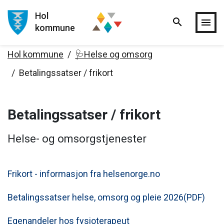
Hol
search
Hopp til hovedinnholdet
menu
kommune
Hol kommune
🩺Helse og omsorg
Betalingssatser / frikort
Betalingssatser / frikort
Helse- og omsorgstjenester
Frikort - informasjon fra helsenorge.no
Betalingssatser helse, omsorg og pleie 2026(PDF)
Egenandeler hos fysioterapeut