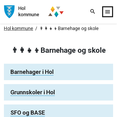
Hol
search
Hopp til hovedinnholdet
menu
kommune
Hol kommune
👨‍👩‍👧‍👦Barnehage og skole
👨‍👩‍👧‍👦Barnehage og skole
Barnehager i Hol
Grunnskoler i Hol
SFO og BASE