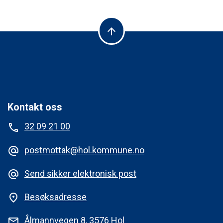
arrow_upward
Kontakt oss
32 09 21 00
phone
postmottak@hol.kommune.no
alternate_email
Send sikker elektronisk post
alternate_email
Besøksadresse
place
Ålmannvegen 8, 3576 Hol
mail