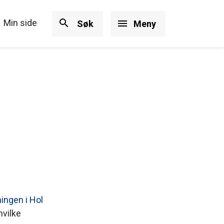
search
Min side
menu
Søk
Meny
ingen i Hol
hvilke