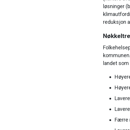
løsninger (b
klimautfordr
reduksjon av
Nøkkeltre
Folkehelsepr
kommunen. H
landet som 
Høyere
Høyere
Lavere
Lavere
Færre 