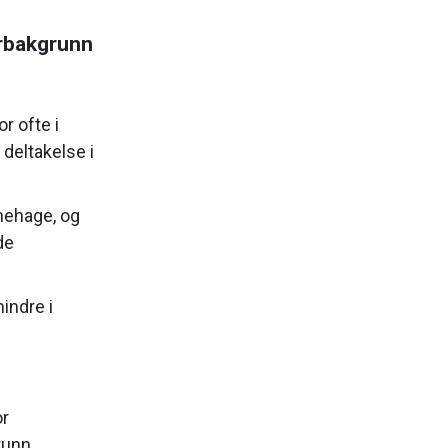
erbakgrunn
r ofte i
deltakelse i
nehage, og
de
indre i
or
runn