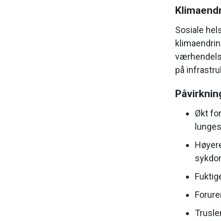
Klimaendr
Sosiale hel
klimaendrin
værhendelse
på infrastr
Påvirknin
Økt for
lunges
Høyere
sykdom
Fuktige
Forure
Trusle