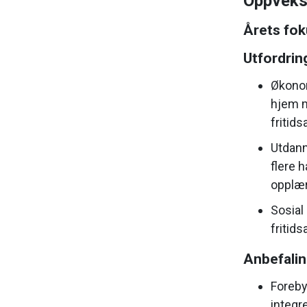
Oppveks
Årets fok
Utfordrin
Økonom
hjem m
fritids
Utdann
flere 
opplær
Sosial
fritid
Anbefali
Foreby
integr