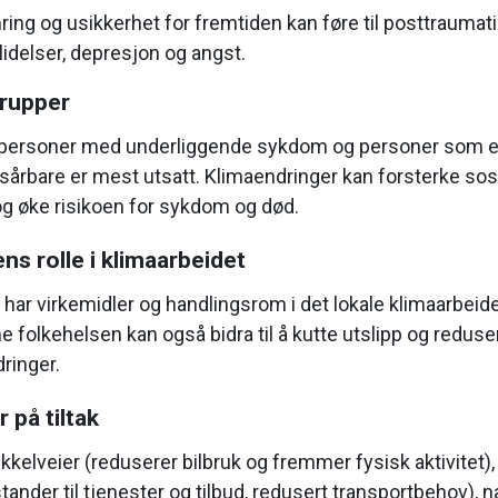
ing og usikkerhet for fremtiden kan føre til posttraumat
lidelser, depresjon og angst.
grupper
, personer med underliggende sykdom og personer som e
årbare er mest utsatt. Klimaendringer kan forsterke sos
 og øke risikoen for sykdom og død.
 rolle i klimaarbeidet
r virkemidler og handlingsrom i det lokale klimaarbeide
e folkehelsen kan også bidra til å kutte utslipp og redus
ringer.
 på tiltak
kelveier (reduserer bilbruk og fremmer fysisk aktivitet), 
tander til tjenester og tilbud, redusert transportbehov), 