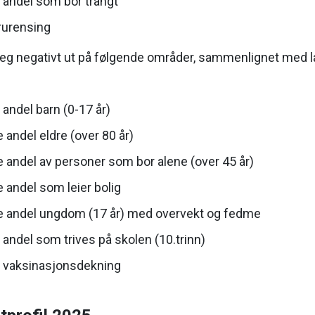
 andel som bor trangt
rurensing
 seg negativt ut på følgende områder, sammenlignet med 
 andel barn (0-17 år)
 andel eldre (over 80 år)
 andel av personer som bor alene (over 45 år)
 andel som leier bolig
 andel ungdom (17 år) med overvekt og fedme
 andel som trives på skolen (10.trinn)
e vaksinasjonsdekning