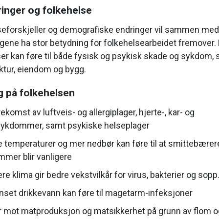
inger og folkehelse
seforskjeller og demografiske endringer vil sammen med
gene ha stor betydning for folkehelsearbeidet fremover
r kan føre til både fysisk og psykisk skade og sykdom,
uktur, eiendom og bygg.
g på folkehelsen
ekomst av luftveis- og allergiplager, hjerte-, kar- og
ykdommer, samt psykiske helseplager
 temperaturer og mer nedbør kan føre til at smittebærer
mer blir vanligere
re klima gir bedre vekstvilkår for virus, bakterier og sopp
nset drikkevann kan føre til magetarm-infeksjoner
r mot matproduksjon og matsikkerhet på grunn av flom o