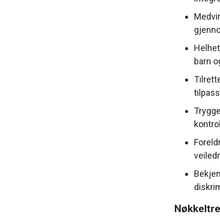
Medvir
gjenno
Helhet
barn o
Tilret
tilpas
Trygge 
kontrol
Foreld
veiled
Bekjem
diskrim
Nøkkeltre