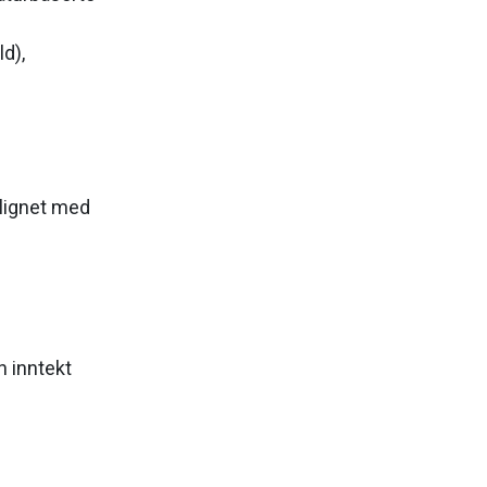
ld),
lignet med
n inntekt