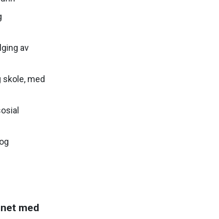
g
lging av
g skole, med
sosial
 og
gnet med