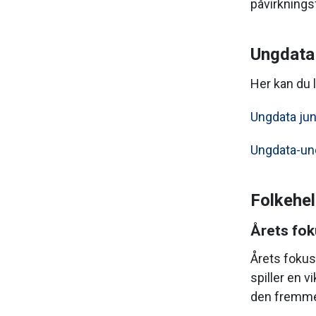
påvirknings
Ungdata
Her kan du l
Ungdata jun
Ungdata-un
Folkehel
Årets fok
Årets fokus
spiller en v
den fremme