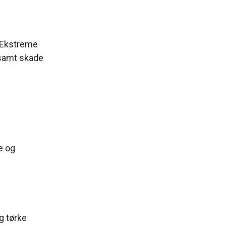
. Ekstreme
 samt skade
e og
.
g tørke