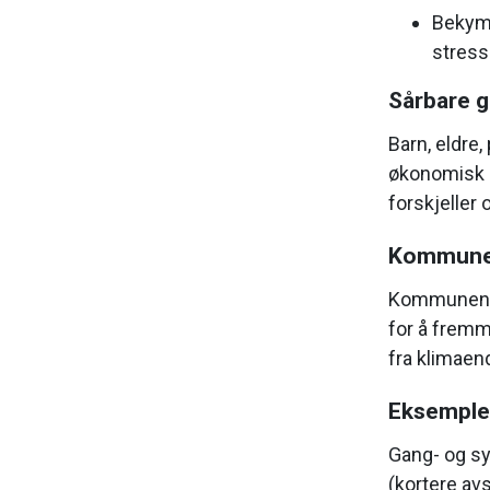
Bekymr
stress
Sårbare 
Barn, eldre
økonomisk s
forskjeller
Kommunens
Kommunen ha
for å fremm
fra klimaend
Eksempler
Gang- og syk
(kortere avs