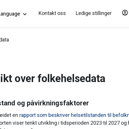
account_circle
Hopp til hovedinnholdet
Kontakt oss
Ledige stillinger
Language
keyboard_arrow_down
data
ikt over folkehelsedata
stand og påvirkningsfaktorer
beidet en
rapport som beskriver helsetilstanden til befolkn
ten viser tenkt utvikling i tidsperioden 2023 til 2027 og 