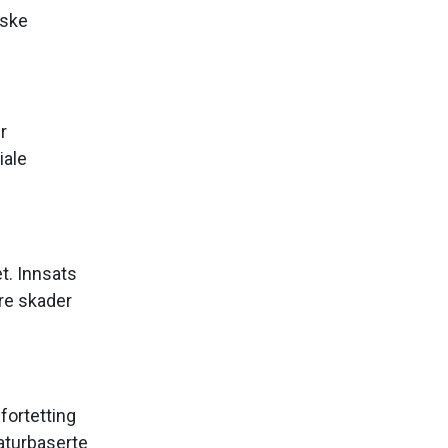
iske
r
iale
t. Innsats
ere skader
fortetting
naturbaserte