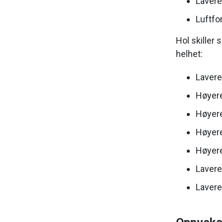
Lavere
Luftfo
Hol skiller
helhet:
Lavere
Høyere
Høyere
Høyere
Høyere
Lavere
Laver