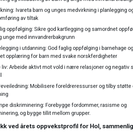
kning: Ivareta barn og unges medvirkning i planlegging o
mføring av tiltak
lig oppfølging: Sikre god kartlegging og samordnet oppfø
g unge med innvandrerbakgrunn
telegging i utdanning: God faglig oppfølging i barnehage o
set opplæring for barn med svake norskferdigheter
liv: Arbeide aktivt mot vold i nære relasjoner og negativ 
l
reveiledning: Mobilisere foreldreressurser og tilby støtte
ning
pe diskriminering: Forebygge fordommer, rasisme og
inering, og bygge tillit mellom grupper.
kk ved årets oppvekstprofil for Hol, sammenli