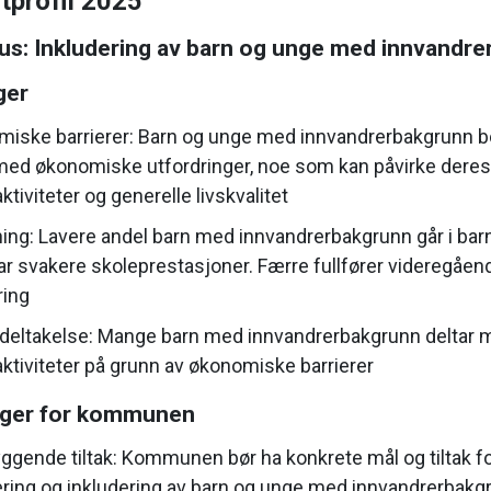
tprofil 2025
us: Inkludering av barn og unge med innvandr
ger
iske barrierer: Barn og unge med innvandrerbakgrunn bo
ed økonomiske utfordringer, noe som kan påvirke deres 
aktiviteter og generelle livskvalitet
ing: Lavere andel barn med innvandrerbakgrunn går i bar
har svakere skoleprestasjoner. Færre fullfører videregåen
ing
 deltakelse: Mange barn med innvandrerbakgrunn deltar m
saktiviteter på grunn av økonomiske barrierer
nger for kommunen
ggende tiltak: Kommunen bør ha konkrete mål og tiltak f
ering og inkludering av barn og unge med innvandrerbakg