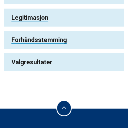
Legitimasjon
Forhåndsstemming
Valgresultater
arrow_upward