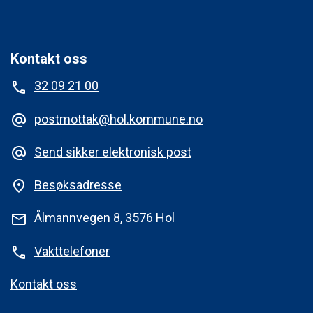
Kontakt oss
32 09 21 00
phone
postmottak@hol.kommune.no
alternate_email
Send sikker elektronisk post
alternate_email
Besøksadresse
place
Ålmannvegen 8, 3576 Hol
mail
Vakttelefoner
phone
Kontakt oss