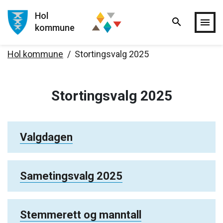
Hol
search
Hopp til hovedinnholdet
menu
kommune
Hol kommune
Stortingsvalg 2025
Stortingsvalg 2025
Valgdagen
Sametingsvalg 2025
Stemmerett og manntall