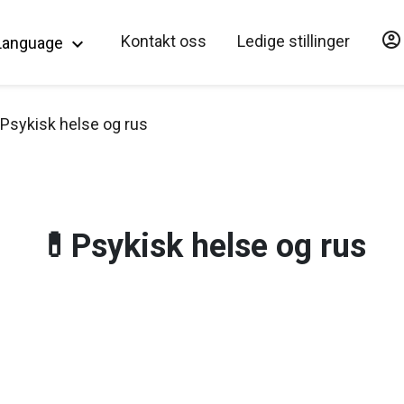
account_circle
Hopp til hovedinnholdet
Kontakt oss
Ledige stillinger
Language
keyboard_arrow_down
Psykisk helse og rus
💊Psykisk helse og rus