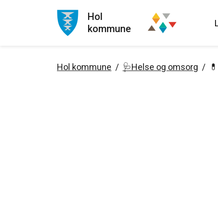
Hol
kommune
Hol kommune
🩺Helse og omsorg
💊