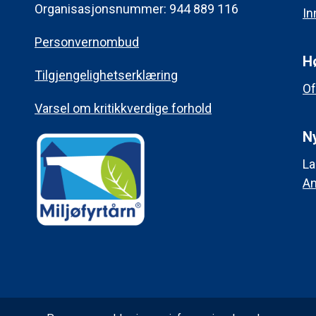
Organisasjonsnummer: 944 889 116
In
Personvernombud
H
Tilgjengelighetserklæring
Of
Varsel om kritikkverdige forhold
Ny
La
An