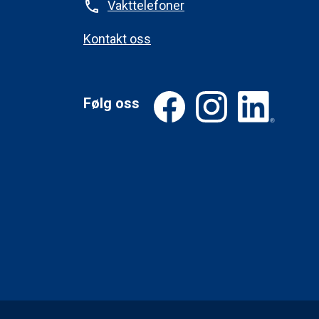
Vakttelefoner
phone
Kontakt oss
Følg oss