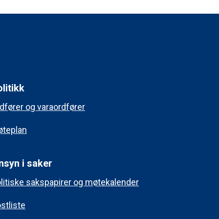
litikk
dfører og varaordfører
teplan
nsyn i saker
litiske sakspapirer og møtekalender
stliste