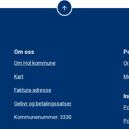
arrow_upward
Om oss
Po
Om Hol kommune
Or
Kart
Mø
Faktura-adresse
In
Gebyr og betalingssatser
Po
Kommunenummer: 3330
Po