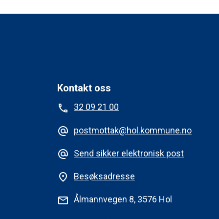
Kontakt oss
32 09 21 00
phone
postmottak@hol.kommune.no
alternate_email
Send sikker elektronisk post
alternate_email
Besøksadresse
place
Ålmannvegen 8, 3576 Hol
mail