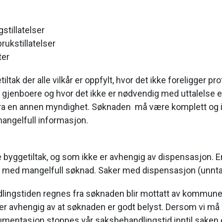
stillatelser
brukstillatelser
ter
iltak der alle vilkår er oppfylt, hvor det ikke foreligger pro
r gjenboere og hvor det ikke er nødvendig med uttalelse el
ra en annen myndighet. Søknaden må være komplett og 
angelfull informasjon.
byggetiltak, og som ikke er avhengig av dispensasjon. E
med mangelfull søknad. Saker med dispensasjon (unntat
ingstiden regnes fra søknaden blir mottatt av kommune
er avhengig av at søknaden er godt belyst. Dersom vi må
umentasjon stoppes vår saksbehandlingstid inntil saken 