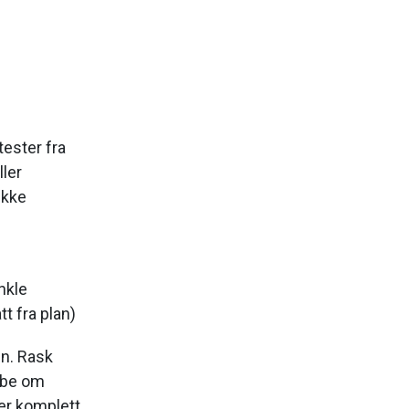
tester fra
ler
ikke
nkle
t fra plan)
n. Rask
 be om
er komplett.