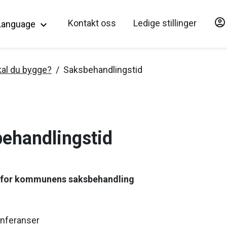
account_circle
Hopp til hovedinnholdet
Kontakt oss
Ledige stillinger
Language
keyboard_arrow_down
al du bygge?
Saksbehandlingstid
ehandlingstid
r for kommunens saksbehandling
nferanser