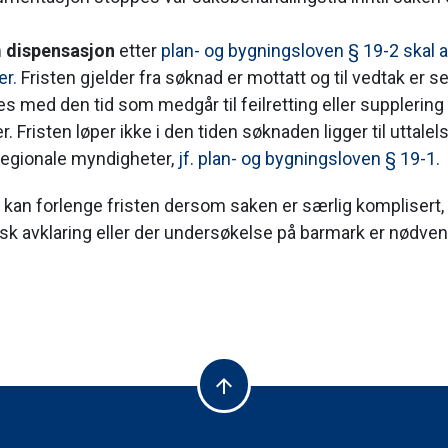
 dispensasjon
etter
plan- og bygningsloven § 19-2 skal 
er.
Fristen gjelder fra søknad er mottatt og til vedtak er se
s med den tid som medgår til feilretting eller supplering
. Fristen løper ikke i den tiden søknaden ligger til uttalel
 regionale myndigheter,
jf. plan- og bygningsloven § 19-1.
n forlenge fristen dersom saken er særlig komplisert, 
tisk avklaring eller der undersøkelse på barmark er nødven
arrow_upward