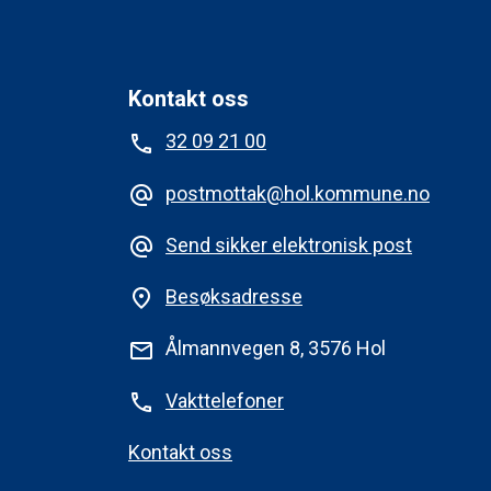
Kontakt oss
32 09 21 00
phone
postmottak@hol.kommune.no
alternate_email
Send sikker elektronisk post
alternate_email
Besøksadresse
place
Ålmannvegen 8, 3576 Hol
mail
Vakttelefoner
phone
Kontakt oss