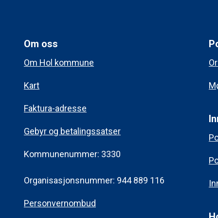
Om oss
Po
Om Hol kommune
Or
Kart
Mø
Faktura-adresse
In
Gebyr og betalingssatser
Po
Kommunenummer: 3330
Po
Organisasjonsnummer: 944 889 116
In
Personvernombud
H