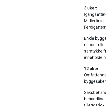
3 uker:
Igangsetting
Midlertidig 
Ferdigattes
Enkle bygget
naboer elle
samtykke f
inneholde m
12 uker:
Omfattende 
byggesaker 
Saksbehandl
behandling 
tilleggsdok