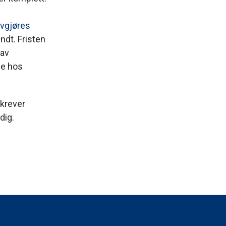
avgjøres
ndt. Fristen
 av
se hos
krever
dig.