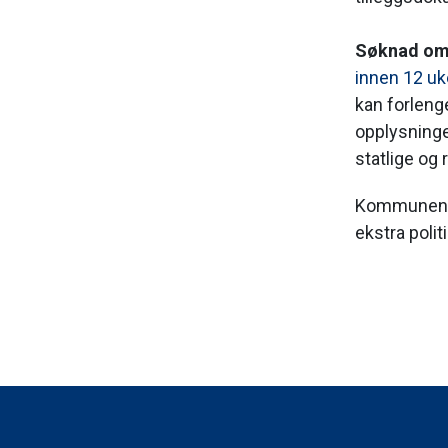
Søknad om
innen 12 uk
kan forlenge
opplysninger
statlige og
Kommunen ka
ekstra poli