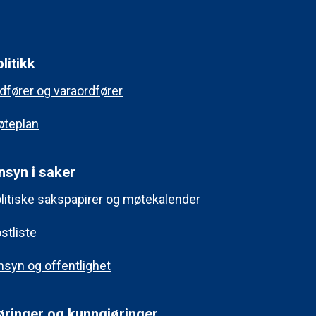
litikk
dfører og varaordfører
teplan
nsyn i saker
litiske sakspapirer og møtekalender
stliste
nsyn og offentlighet
øringer og kunngjøringer