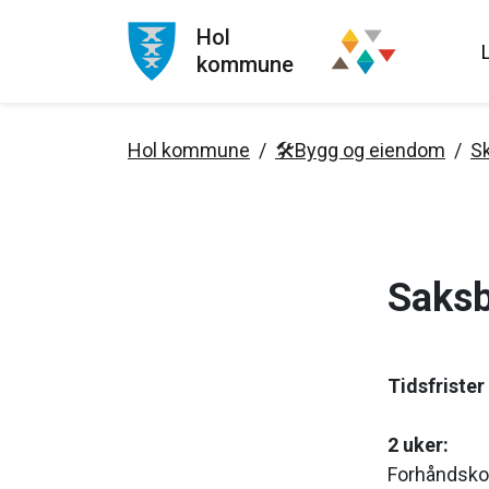
Hol
kommune
Hol kommune
🛠️Bygg og eiendom
Sk
Saksb
Tidsfriste
2 uker:
Forhåndsko