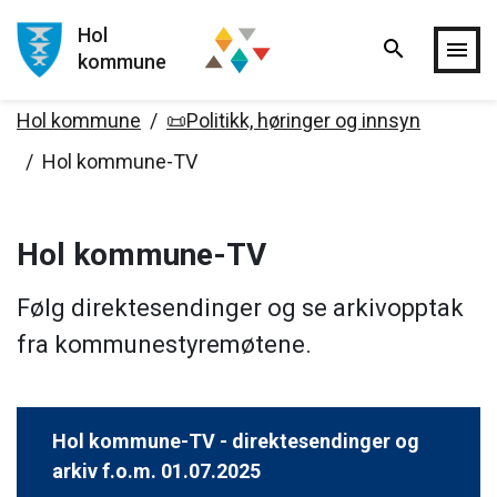
Hol
search
Hopp til hovedinnholdet
menu
kommune
Hol kommune
📜Politikk, høringer og innsyn
Hol kommune-TV
Hol kommune-TV
Følg direktesendinger og se arkivopptak
fra kommunestyremøtene.
Hol kommune-TV - direktesendinger og
arkiv f.o.m. 01.07.2025