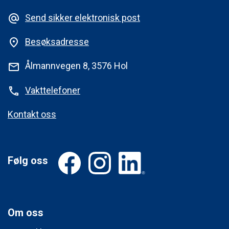
Send sikker elektronisk post
alternate_email
Besøksadresse
place
Ålmannvegen 8, 3576 Hol
mail
Vakttelefoner
phone
Kontakt oss
Følg oss
Om oss