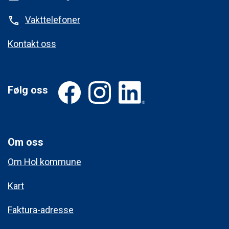
Vakttelefoner
phone
Kontakt oss
Følg oss
Om oss
Om Hol kommune
Kart
Faktura-adresse