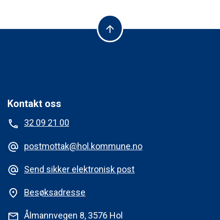
arrow_upward
Kontakt oss
32 09 21 00
phone
postmottak@hol.kommune.no
alternate_email
Send sikker elektronisk post
alternate_email
Besøksadresse
place
Ålmannvegen 8, 3576 Hol
mail